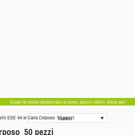
Scopri le nostre promozioni in corso, prezzi ridotti, clicca qui!
letti ESE 44 in Carta Corposo 50 pezzi
Italiano
orposo 50 pezzi