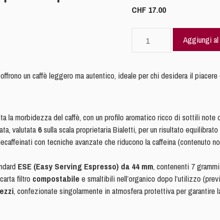
CHF
17.00
Bialetti
Aggiungi al 
ESE
44
in
offrono un caffè leggero ma autentico, ideale per chi desidera il piacere
Carta
Corposo
50
a la morbidezza del caffè, con un profilo aromatico ricco di sottili note 
pezzi
ata, valutata
6
sulla scala proprietaria Bialetti, per un risultato equilibrat
quantità
caffeinati con tecniche avanzate che riducono la caffeina (contenuto no
andard
ESE (Easy Serving Espresso) da 44 mm
, contenenti 7 grammi
arta filtro
compostabile
e smaltibili nell’organico dopo l’utilizzo (pre
ezzi
, confezionate singolarmente in atmosfera protettiva per garantire 