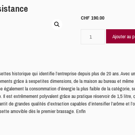
sistance
CHF
190.00
quantité
Ajouter au p
de
Baby
Frog
Blanc
+
settes historique qui identifie l’entreprise depuis plus de 20 ans. Avec 
kit
ements grâce à sespetites dimensions, de la maison au bureau et même en 
d’assistance
fiche également la consommation d’énergie la plus faible de la catégorie, 
. Il est extrêmement polyvalent grâce au pratique réservoir de 1,5 litre, 
antit de grandes qualités d’extraction capables d’intensifier l’arôme et l
osette amovible dès le premier brassage. Enfin