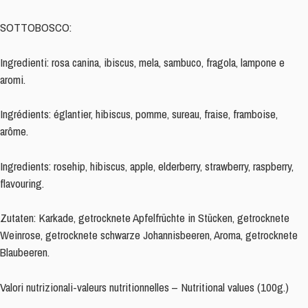
TISANE
SOTTOBOSCO:
FRUITS
ROUGES
Ingredienti: rosa canina, ibiscus, mela, sambuco, fragola, lampone e
compatible
aromi.
Dolce
Gusto®,
Ingrédients: églantier, hibiscus, pomme, sureau, fraise, framboise,
16
arôme.
capsules
Ingredients: rosehip, hibiscus, apple, elderberry, strawberry, raspberry,
flavouring.
Zutaten: Karkade, getrocknete Apfelfrüchte in Stücken, getrocknete
Weinrose, getrocknete schwarze Johannisbeeren, Aroma, getrocknete
Blaubeeren.
Valori nutrizionali-valeurs nutritionnelles – Nutritional values (100g.)