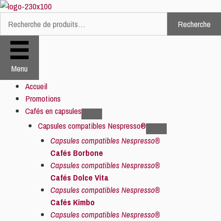
Aller
au
Recherche
Recherche
contenu
pour :
Menu
Accueil
Promotions
Cafés en capsules
Capsules compatibles Nespresso®
Capsules compatibles Nespresso®
Cafés Borbone
Capsules compatibles Nespresso®
Cafés Dolce Vita
Capsules compatibles Nespresso®
Cafés Kimbo
Capsules compatibles Nespresso®