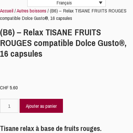
Français
Accueil
/
Autres boissons
/ (B6) – Relax TISANE FRUITS ROUGES
compatible Dolce Gusto®, 16 capsules
(B6) – Relax TISANE FRUITS
ROUGES compatible Dolce Gusto®,
16 capsules
CHF
5.60
quantité
Ajouter au panier
de
(B6)
-
Tisane relax à base de fruits rouges.
Relax