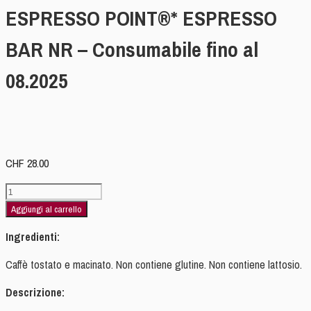
ESPRESSO POINT®* ESPRESSO
BAR NR – Consumabile fino al
08.2025
CHF
28.00
100
CAPSULE
Aggiungi al carrello
COMPATIBILI
Ingredienti:
ESPRESSO
POINT®*
Caffè tostato e macinato. Non contiene glutine. Non contiene lattosio.
ESPRESSO
BAR
Descrizione:
NR