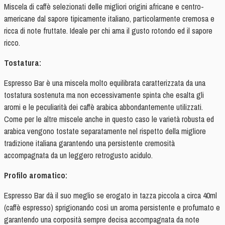
Miscela di caffè selezionati delle migliori origini africane e centro-
-
americane dal sapore tipicamente italiano, particolarmente cremosa e
Consumabile
ricca di note fruttate. Ideale per chi ama il gusto rotondo ed il sapore
fino
ricco.
al
08.2025
Tostatura:
quantità
Espresso Bar è una miscela molto equilibrata caratterizzata da una
tostatura sostenuta ma non eccessivamente spinta che esalta gli
aromi e le peculiarità dei caffè arabica abbondantemente utilizzati.
Come per le altre miscele anche in questo caso le varietà robusta ed
arabica vengono tostate separatamente nel rispetto della migliore
tradizione italiana garantendo una persistente cremosità
accompagnata da un leggero retrogusto acidulo.
Profilo aromatico:
Espresso Bar dà il suo meglio se erogato in tazza piccola a circa 40ml
(caffè espresso) sprigionando così un aroma persistente e profumato e
garantendo una corposità sempre decisa accompagnata da note